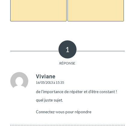
1
RÉPONSE
Viviane
16/05/2013 à 15:35
dit
:
de l’importance de répéter et d’être constant !
quel juste sujet.
Connectez-vous pour répondre