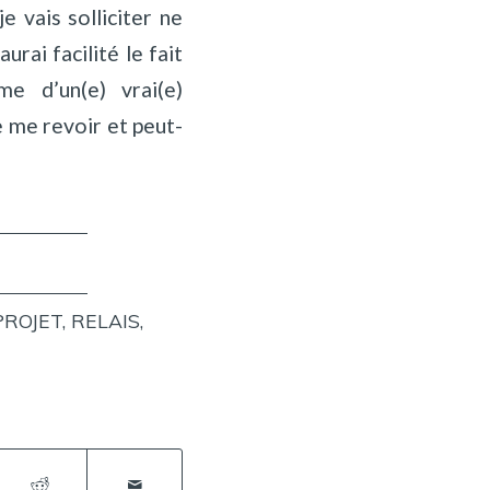
 vais solliciter ne
rai facilité le fait
e d’un(e) vrai(e)
e me revoir et peut-
PROJET
,
RELAIS
,