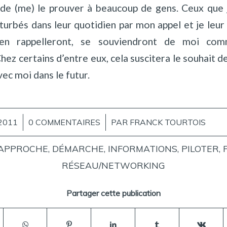
de (me) le prouver à beaucoup de gens. Ceux que je
urbés dans leur quotidien par mon appel et je leur au
s’en rappelleront, se souviendront de moi comm
Chez certains d’entre eux, cela suscitera le souhait d
vec moi dans le futur.
2011
0 COMMENTAIRES
/
PAR
FRANCK TOURTOIS
APPROCHE
,
DÉMARCHE
,
INFORMATIONS
,
PILOTER
,
RÉSEAU/NETWORKING
Partager cette publication