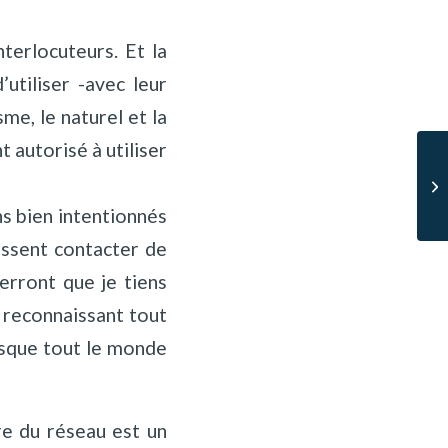
terlocuteurs. Et la
utiliser -avec leur
me, le naturel et la
 autorisé à utiliser
Qu
re
s bien intentionnés
issent contacter de
verront que je tiens
e reconnaissant tout
esque tout le monde
re du réseau est un