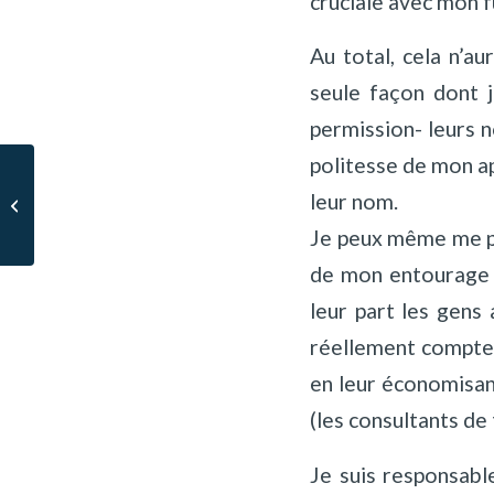
cruciale avec mon f
Au total, cela n’a
seule façon dont j
permission- leurs n
politesse de mon ap
leur nom.
Humble mais pas modeste
Je peux même me pe
de mon entourage p
leur part les gens 
réellement compte d
en leur économisan
(les consultants de 
Je suis responsabl